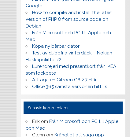
Google
How to compile and install the latest
version of PHP 8 from source code on
Debian
Från Microsoft och PC till Apple och
Mac
Köpa ny bärbar dator
Test av dubbfria vinterdäck – Nokian
Hakkapeliitta R2
Lurendrejeri med presentkort från IKEA
som lockbete
Att äga en Citroën C6 2.7 HDi
Office 365 sämsta versionen hittills
Senaste kommentarer
Erik
om
Från Microsoft och PC till Apple
och Mac
Glenn
om
Krångligt att säga upp