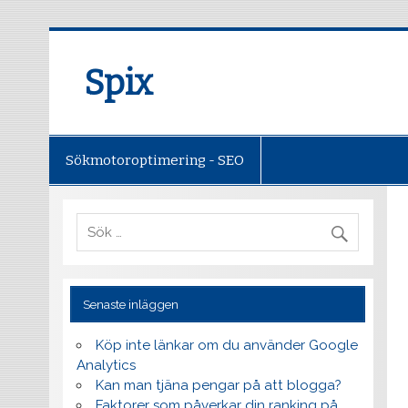
Spix
Sökmotoroptimering - SEO
Senaste inläggen
Köp inte länkar om du använder Google
Analytics
Kan man tjäna pengar på att blogga?
Faktorer som påverkar din ranking på