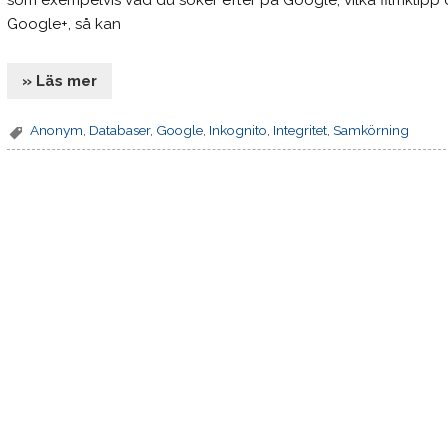
som exempelvis vad du söker efter på Google, vilka filmklipp
Google+, så kan
» Läs mer
Anonym
,
Databaser
,
Google
,
Inkognito
,
Integritet
,
Samkörning