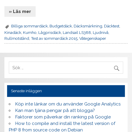
» Läs mer
Billiga sommardäck
,
Budgetdäck
,
Däcksmärkning
,
Däcktest
,
Kinadäck
,
Kumho
,
Lågprisdäck
,
Landsail LS388
,
Ljudnivå
,
Rullmotstånd
,
Test av sommardäck 2015
,
Våtegenskaper
Senaste inläggen
Köp inte länkar om du använder Google Analytics
Kan man tjäna pengar på att blogga?
Faktorer som påverkar din ranking på Google
How to compile and install the latest version of
PHP 8 from source code on Debian