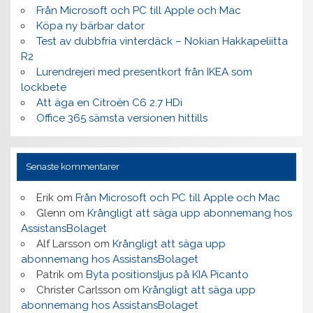
Från Microsoft och PC till Apple och Mac
Köpa ny bärbar dator
Test av dubbfria vinterdäck – Nokian Hakkapeliitta
R2
Lurendrejeri med presentkort från IKEA som
lockbete
Att äga en Citroën C6 2.7 HDi
Office 365 sämsta versionen hittills
Senaste kommentarer
Erik
om
Från Microsoft och PC till Apple och Mac
Glenn
om
Krångligt att säga upp abonnemang hos
AssistansBolaget
Alf Larsson
om
Krångligt att säga upp
abonnemang hos AssistansBolaget
Patrik
om
Byta positionsljus på KIA Picanto
Christer Carlsson
om
Krångligt att säga upp
abonnemang hos AssistansBolaget