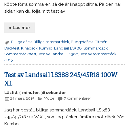
köpte förra sommaren, så de är knappt slitna. På den här
sidan kan du följa mitt test av
» Läs mer
Billiga däck
,
Billiga sommardäck
,
Budgetdäck
,
Citroën
,
Däcktest
,
Kinadäck
,
Kumho
,
Landsail LS388
,
Sommardäck
,
Sommardäckstest
,
Test av Landsail LS388
,
Test av sommardäck
2015
Test av Landsail LS388 245/45R18 100W
XL
Lästid: 5 minuter, 36 sekunder
24 mars, 2015
Motor
7 kommentarer
Jag har beställ billiga sommardäck, Landsail LS 388
245/45R18 100W XL, som jag tänker jämföra mot däck från
Kumho.