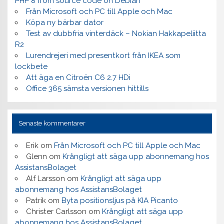
PHP 8 from source code on Debian
Från Microsoft och PC till Apple och Mac
Köpa ny bärbar dator
Test av dubbfria vinterdäck – Nokian Hakkapeliitta
R2
Lurendrejeri med presentkort från IKEA som
lockbete
Att äga en Citroën C6 2.7 HDi
Office 365 sämsta versionen hittills
Senaste kommentarer
Erik
om
Från Microsoft och PC till Apple och Mac
Glenn
om
Krångligt att säga upp abonnemang hos
AssistansBolaget
Alf Larsson
om
Krångligt att säga upp
abonnemang hos AssistansBolaget
Patrik
om
Byta positionsljus på KIA Picanto
Christer Carlsson
om
Krångligt att säga upp
abonnemang hos AssistansBolaget