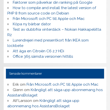
Faktorer som påverkar din ranking på Google
How to compile and install the latest version of
PHP 8 from source code on Debian
Från Microsoft och PC till Apple och Mac
Köpa ny bärbar dator
Test av dubbfria vinterdäck – Nokian Hakkapeliitta
R2
Lurendrejeri med presentkort från IKEA som
lockbete
Att äga en Citroën C6 2.7 HDi
Office 365 sämsta versionen hittills
Senaste kommentarer
Erik
om
Från Microsoft och PC till Apple och Mac
Glenn
om
Krångligt att säga upp abonnemang hos
AssistansBolaget
Alf Larsson
om
Krångligt att säga upp
abonnemang hos AssistansBolaget