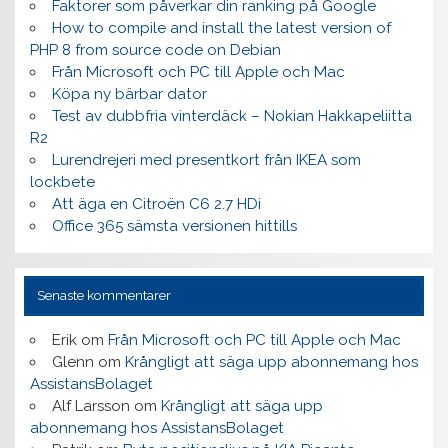
Faktorer som påverkar din ranking på Google
How to compile and install the latest version of
PHP 8 from source code on Debian
Från Microsoft och PC till Apple och Mac
Köpa ny bärbar dator
Test av dubbfria vinterdäck – Nokian Hakkapeliitta
R2
Lurendrejeri med presentkort från IKEA som
lockbete
Att äga en Citroën C6 2.7 HDi
Office 365 sämsta versionen hittills
Senaste kommentarer
Erik
om
Från Microsoft och PC till Apple och Mac
Glenn
om
Krångligt att säga upp abonnemang hos
AssistansBolaget
Alf Larsson
om
Krångligt att säga upp
abonnemang hos AssistansBolaget