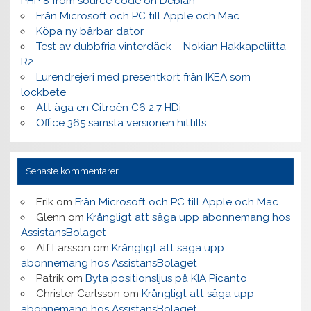
PHP 8 from source code on Debian
Från Microsoft och PC till Apple och Mac
Köpa ny bärbar dator
Test av dubbfria vinterdäck – Nokian Hakkapeliitta
R2
Lurendrejeri med presentkort från IKEA som
lockbete
Att äga en Citroën C6 2.7 HDi
Office 365 sämsta versionen hittills
Senaste kommentarer
Erik
om
Från Microsoft och PC till Apple och Mac
Glenn
om
Krångligt att säga upp abonnemang hos
AssistansBolaget
Alf Larsson
om
Krångligt att säga upp
abonnemang hos AssistansBolaget
Patrik
om
Byta positionsljus på KIA Picanto
Christer Carlsson
om
Krångligt att säga upp
abonnemang hos AssistansBolaget