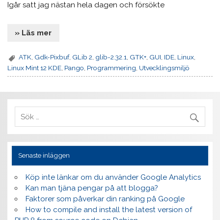
Igår satt jag nästan hela dagen och försökte
» Läs mer
ATK
,
Gdk-Pixbuf
,
GLib 2
,
glib-2.32.1
,
GTK+
,
GUI
,
IDE
,
Linux
,
Linux Mint 12 KDE
,
Pango
,
Programmering
,
Utvecklingsmiljö
Senaste inläggen
Köp inte länkar om du använder Google Analytics
Kan man tjäna pengar på att blogga?
Faktorer som påverkar din ranking på Google
How to compile and install the latest version of