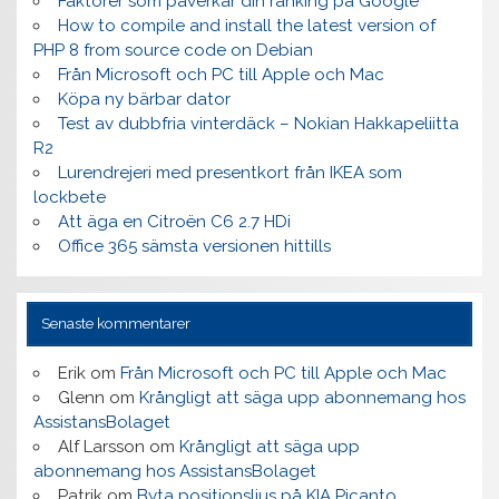
Faktorer som påverkar din ranking på Google
How to compile and install the latest version of
PHP 8 from source code on Debian
Från Microsoft och PC till Apple och Mac
Köpa ny bärbar dator
Test av dubbfria vinterdäck – Nokian Hakkapeliitta
R2
Lurendrejeri med presentkort från IKEA som
lockbete
Att äga en Citroën C6 2.7 HDi
Office 365 sämsta versionen hittills
Senaste kommentarer
Erik
om
Från Microsoft och PC till Apple och Mac
Glenn
om
Krångligt att säga upp abonnemang hos
AssistansBolaget
Alf Larsson
om
Krångligt att säga upp
abonnemang hos AssistansBolaget
Patrik
om
Byta positionsljus på KIA Picanto