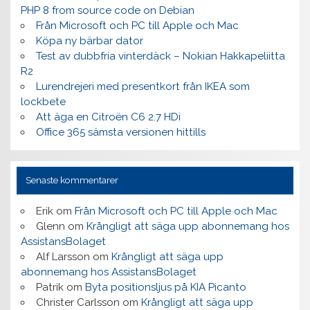
PHP 8 from source code on Debian
Från Microsoft och PC till Apple och Mac
Köpa ny bärbar dator
Test av dubbfria vinterdäck – Nokian Hakkapeliitta
R2
Lurendrejeri med presentkort från IKEA som
lockbete
Att äga en Citroën C6 2.7 HDi
Office 365 sämsta versionen hittills
Senaste kommentarer
Erik
om
Från Microsoft och PC till Apple och Mac
Glenn
om
Krångligt att säga upp abonnemang hos
AssistansBolaget
Alf Larsson
om
Krångligt att säga upp
abonnemang hos AssistansBolaget
Patrik
om
Byta positionsljus på KIA Picanto
Christer Carlsson
om
Krångligt att säga upp