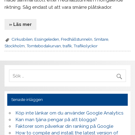
hade sammanstött efter Fredhällstunneln i norrgående
riktning. Såg endast ut att vara smärre plåtskador.
» Läs mer
Cirkusbilen
,
Essingeleden
,
Fredhällstunneln
,
Smitare
,
Stockholm
,
Tomtebodakurvan
,
trafik
,
Trafikolyckor
Senaste inläggen
Köp inte länkar om du använder Google Analytics
Kan man tjäna pengar på att blogga?
Faktorer som påverkar din ranking på Google
How to compile and install the latest version of