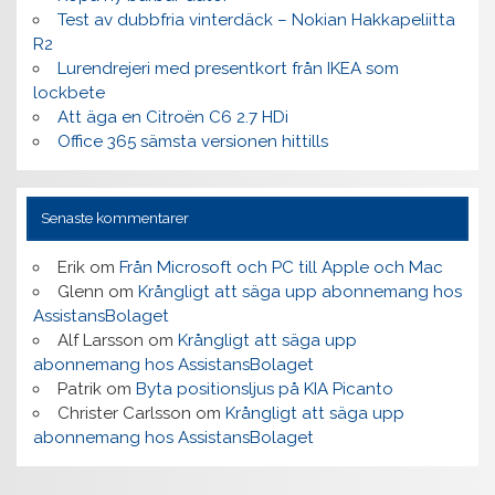
Test av dubbfria vinterdäck – Nokian Hakkapeliitta
R2
Lurendrejeri med presentkort från IKEA som
lockbete
Att äga en Citroën C6 2.7 HDi
Office 365 sämsta versionen hittills
Senaste kommentarer
Erik
om
Från Microsoft och PC till Apple och Mac
Glenn
om
Krångligt att säga upp abonnemang hos
AssistansBolaget
Alf Larsson
om
Krångligt att säga upp
abonnemang hos AssistansBolaget
Patrik
om
Byta positionsljus på KIA Picanto
Christer Carlsson
om
Krångligt att säga upp
abonnemang hos AssistansBolaget