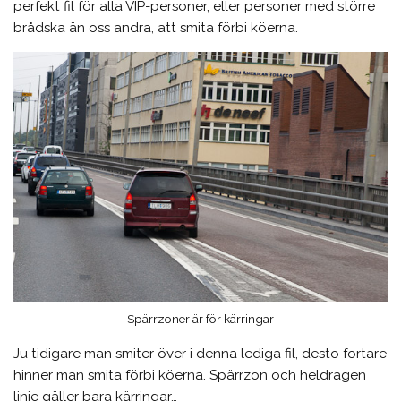
perfekt fil för alla VIP-personer, eller personer med större
brådska än oss andra, att smita förbi köerna.
Spärrzoner är för kärringar
Ju tidigare man smiter över i denna lediga fil, desto fortare
hinner man smita förbi köerna. Spärrzon och heldragen
linje gäller bara kärringar…