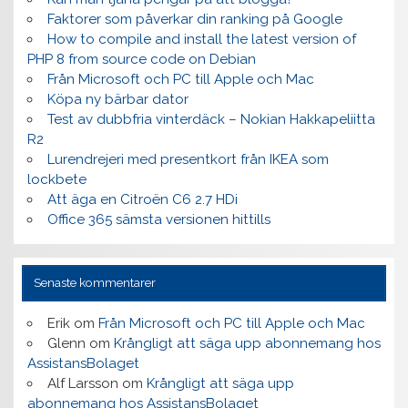
Faktorer som påverkar din ranking på Google
How to compile and install the latest version of
PHP 8 from source code on Debian
Från Microsoft och PC till Apple och Mac
Köpa ny bärbar dator
Test av dubbfria vinterdäck – Nokian Hakkapeliitta
R2
Lurendrejeri med presentkort från IKEA som
lockbete
Att äga en Citroën C6 2.7 HDi
Office 365 sämsta versionen hittills
Senaste kommentarer
Erik
om
Från Microsoft och PC till Apple och Mac
Glenn
om
Krångligt att säga upp abonnemang hos
AssistansBolaget
Alf Larsson
om
Krångligt att säga upp
abonnemang hos AssistansBolaget