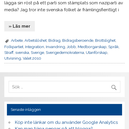
lägga sin röst på ett parti som stämplats som naziparti av
media? Jag tror inte svenska folket är främlingsfientligt i
» Läs mer
Arbete
,
Arbetslöshet
,
Bidrag
,
Bidragsberoende
,
Brottslighet
,
Folkpartiet
,
Integration
,
Invandring
,
Jobb
,
Medborgarskap
,
Språk
,
Straff
,
svenska
,
Sverige
,
Sverigedemokraterna
,
Utanförskap
,
Utvisning
,
Valet 2010
Senaste inläggen
Köp inte länkar om du använder Google Analytics
Kan man tjäna pengar på att blogga?