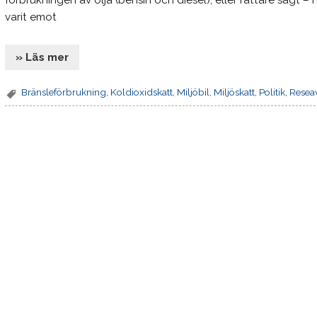
förbrukningen av olja (bensin och diesel), eller rättare sagt – 
varit emot
» Läs mer
Bränsleförbrukning
,
Koldioxidskatt
,
Miljöbil
,
Miljöskatt
,
Politik
,
Resea