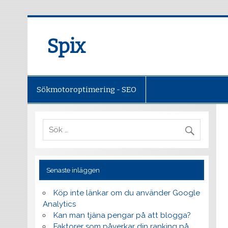
Spix
Sökmotoroptimering - SEO
Senaste inläggen
Köp inte länkar om du använder Google
Analytics
Kan man tjäna pengar på att blogga?
Faktorer som påverkar din ranking på