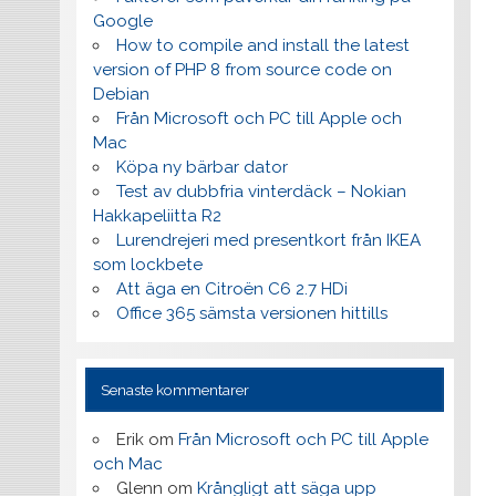
Google
How to compile and install the latest
version of PHP 8 from source code on
Debian
Från Microsoft och PC till Apple och
Mac
Köpa ny bärbar dator
Test av dubbfria vinterdäck – Nokian
Hakkapeliitta R2
Lurendrejeri med presentkort från IKEA
som lockbete
Att äga en Citroën C6 2.7 HDi
Office 365 sämsta versionen hittills
Senaste kommentarer
Erik
om
Från Microsoft och PC till Apple
och Mac
Glenn
om
Krångligt att säga upp