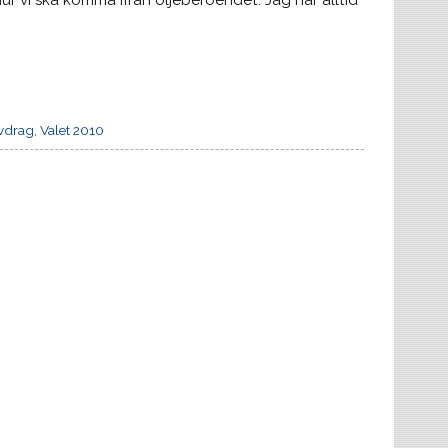
hur vi ska komma ifrån oljeberoendet. Jag har alltid
vdrag
,
Valet 2010