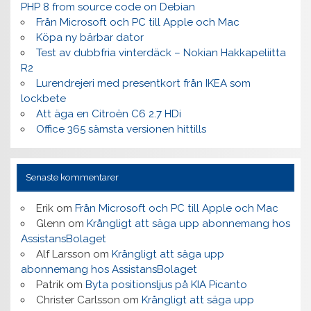
PHP 8 from source code on Debian
Från Microsoft och PC till Apple och Mac
Köpa ny bärbar dator
Test av dubbfria vinterdäck – Nokian Hakkapeliitta
R2
Lurendrejeri med presentkort från IKEA som
lockbete
Att äga en Citroën C6 2.7 HDi
Office 365 sämsta versionen hittills
Senaste kommentarer
Erik
om
Från Microsoft och PC till Apple och Mac
Glenn
om
Krångligt att säga upp abonnemang hos
AssistansBolaget
Alf Larsson
om
Krångligt att säga upp
abonnemang hos AssistansBolaget
Patrik
om
Byta positionsljus på KIA Picanto
Christer Carlsson
om
Krångligt att säga upp