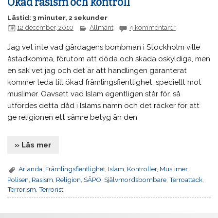
Ökad rasism och kontroll
Lästid: 3 minuter, 2 sekunder
12 december, 2010
Allmänt
4 kommentarer
Jag vet inte vad gårdagens bombman i Stockholm ville
åstadkomma, förutom att döda och skada oskyldiga, men
en sak vet jag och det är att handlingen garanterat
kommer leda till ökad främlingsfientlighet, speciellt mot
muslimer. Oavsett vad Islam egentligen står för, så
utfördes detta dåd i Islams namn och det räcker för att
ge religionen ett sämre betyg än den
» Läs mer
Arlanda
,
Främlingsfientlighet
,
Islam
,
Kontroller
,
Muslimer
,
Polisen
,
Rasism
,
Religion
,
SÄPO
,
Självmordsbombare
,
Terroattack
,
Terrorism
,
Terrorist