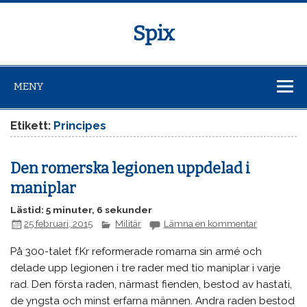
Spix
MENY
Etikett:
Principes
Den romerska legionen uppdelad i
maniplar
Lästid: 5 minuter, 6 sekunder
25 februari, 2015
Militär
Lämna en kommentar
På 300-talet f.Kr reformerade romarna sin armé och
delade upp legionen i tre rader med tio maniplar i varje
rad. Den första raden, närmast fienden, bestod av hastati,
de yngsta och minst erfarna männen. Andra raden bestod