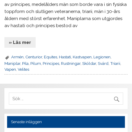
av principes, medelålders män som borde vara i sin fysiska
toppform och slutligen veteranerna, triarii, män i 30-års
åldern med störst erfarenhet. Maniplarna som utgjordes
av hastati och principes bestod av
» Läs mer
Armén
,
Centurior
,
Equites
,
Hastati
,
Kastvapen
,
Legionen
,
Maniplar
,
Pila
,
Pilum
,
Principes
,
Rustningar
,
Sköldar
,
Svärd
,
Triarii
,
Vapen
,
Velites
Senaste inläggen