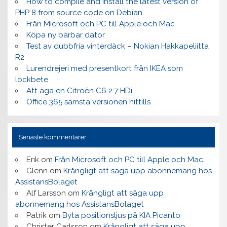
How to compile and install the latest version of
PHP 8 from source code on Debian
Från Microsoft och PC till Apple och Mac
Köpa ny bärbar dator
Test av dubbfria vinterdäck – Nokian Hakkapeliitta
R2
Lurendrejeri med presentkort från IKEA som
lockbete
Att äga en Citroën C6 2.7 HDi
Office 365 sämsta versionen hittills
Senaste kommentarer
Erik
om
Från Microsoft och PC till Apple och Mac
Glenn
om
Krångligt att säga upp abonnemang hos
AssistansBolaget
Alf Larsson
om
Krångligt att säga upp
abonnemang hos AssistansBolaget
Patrik
om
Byta positionsljus på KIA Picanto
Christer Carlsson
om
Krångligt att säga upp