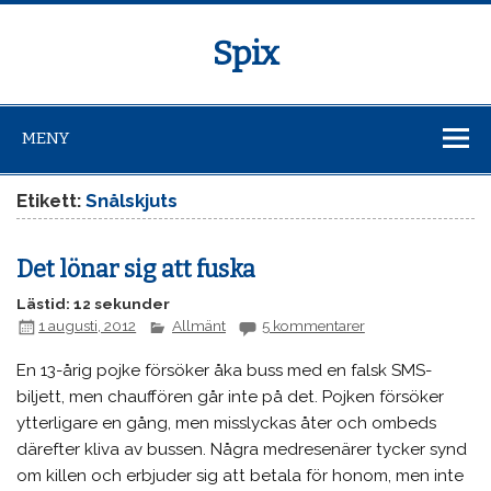
Spix
MENY
Etikett:
Snålskjuts
Det lönar sig att fuska
Lästid: 12 sekunder
1 augusti, 2012
Allmänt
5 kommentarer
En 13-årig pojke försöker åka buss med en falsk SMS-
biljett, men chauffören går inte på det. Pojken försöker
ytterligare en gång, men misslyckas åter och ombeds
därefter kliva av bussen. Några medresenärer tycker synd
om killen och erbjuder sig att betala för honom, men inte