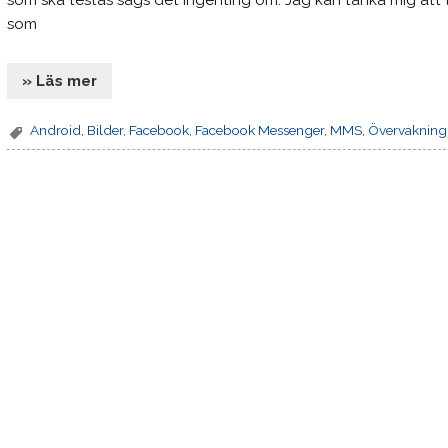
som ska testas sägs det ingenting om. Jag kan tänka mig att 
som
» Läs mer
Android
,
Bilder
,
Facebook
,
Facebook Messenger
,
MMS
,
Övervakning