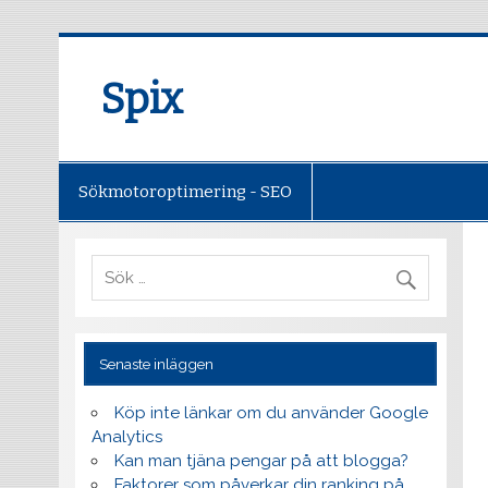
Spix
Sökmotoroptimering - SEO
Senaste inläggen
Köp inte länkar om du använder Google
Analytics
Kan man tjäna pengar på att blogga?
Faktorer som påverkar din ranking på