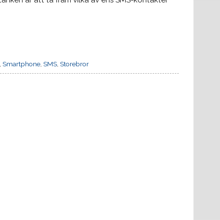
tanken är att ta fram vilka av ens SMS-kontakter
,
Smartphone
,
SMS
,
Storebror