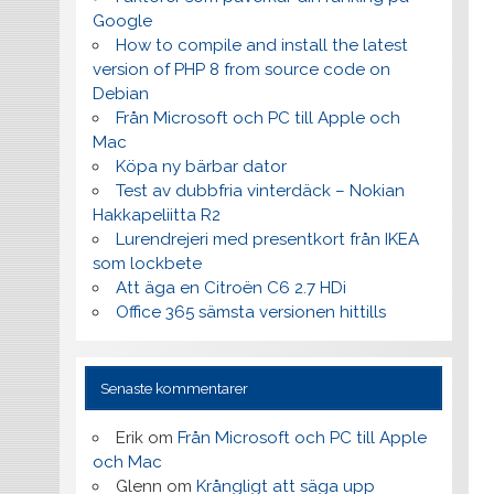
Google
How to compile and install the latest
version of PHP 8 from source code on
Debian
Från Microsoft och PC till Apple och
Mac
Köpa ny bärbar dator
Test av dubbfria vinterdäck – Nokian
Hakkapeliitta R2
Lurendrejeri med presentkort från IKEA
som lockbete
Att äga en Citroën C6 2.7 HDi
Office 365 sämsta versionen hittills
Senaste kommentarer
Erik
om
Från Microsoft och PC till Apple
och Mac
Glenn
om
Krångligt att säga upp