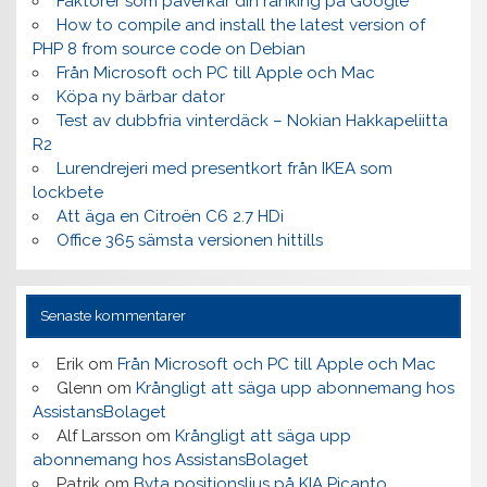
Faktorer som påverkar din ranking på Google
How to compile and install the latest version of
PHP 8 from source code on Debian
Från Microsoft och PC till Apple och Mac
Köpa ny bärbar dator
Test av dubbfria vinterdäck – Nokian Hakkapeliitta
R2
Lurendrejeri med presentkort från IKEA som
lockbete
Att äga en Citroën C6 2.7 HDi
Office 365 sämsta versionen hittills
Senaste kommentarer
Erik
om
Från Microsoft och PC till Apple och Mac
Glenn
om
Krångligt att säga upp abonnemang hos
AssistansBolaget
Alf Larsson
om
Krångligt att säga upp
abonnemang hos AssistansBolaget
Patrik
om
Byta positionsljus på KIA Picanto