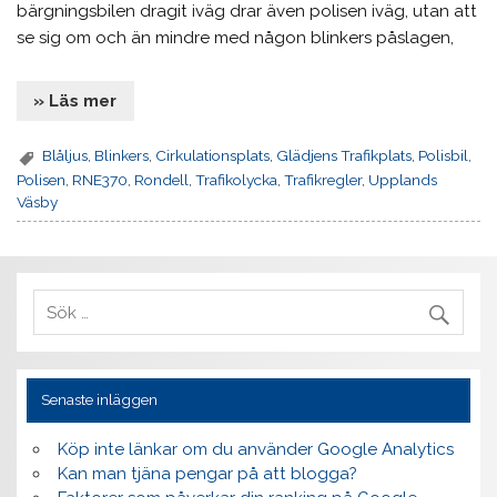
bärgningsbilen dragit iväg drar även polisen iväg, utan att
se sig om och än mindre med någon blinkers påslagen,
» Läs mer
Blåljus
,
Blinkers
,
Cirkulationsplats
,
Glädjens Trafikplats
,
Polisbil
,
Polisen
,
RNE370
,
Rondell
,
Trafikolycka
,
Trafikregler
,
Upplands
Väsby
Senaste inläggen
Köp inte länkar om du använder Google Analytics
Kan man tjäna pengar på att blogga?