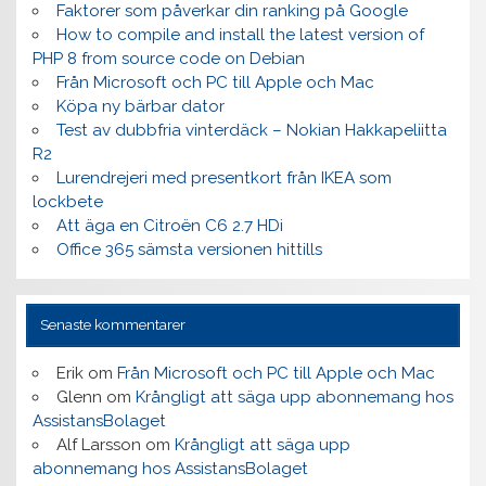
Faktorer som påverkar din ranking på Google
How to compile and install the latest version of
PHP 8 from source code on Debian
Från Microsoft och PC till Apple och Mac
Köpa ny bärbar dator
Test av dubbfria vinterdäck – Nokian Hakkapeliitta
R2
Lurendrejeri med presentkort från IKEA som
lockbete
Att äga en Citroën C6 2.7 HDi
Office 365 sämsta versionen hittills
Senaste kommentarer
Erik
om
Från Microsoft och PC till Apple och Mac
Glenn
om
Krångligt att säga upp abonnemang hos
AssistansBolaget
Alf Larsson
om
Krångligt att säga upp
abonnemang hos AssistansBolaget