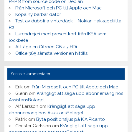
PHP 8 from source code on Debian
Från Microsoft och PC till Apple och Mac
Köpa ny bärbar dator
Test av dubbfria vinterdäck – Nokian Hakkapeliitta
R2
Lurendrejeri med presentkort från IKEA som
lockbete
Att äga en Citroën C6 2.7 HDi
Office 365 sämsta versionen hittills
Senaste kommentarer
Erik
om
Från Microsoft och PC till Apple och Mac
Glenn
om
Krångligt att säga upp abonnemang hos
AssistansBolaget
Alf Larsson
om
Krångligt att säga upp
abonnemang hos AssistansBolaget
Patrik
om
Byta positionsljus på KIA Picanto
Christer Carlsson
om
Krångligt att säga upp