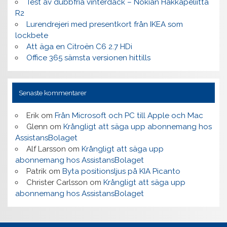
Test av dubbfria vinterdäck – Nokian Hakkapeliitta
R2
Lurendrejeri med presentkort från IKEA som
lockbete
Att äga en Citroën C6 2.7 HDi
Office 365 sämsta versionen hittills
Senaste kommentarer
Erik
om
Från Microsoft och PC till Apple och Mac
Glenn
om
Krångligt att säga upp abonnemang hos
AssistansBolaget
Alf Larsson
om
Krångligt att säga upp
abonnemang hos AssistansBolaget
Patrik
om
Byta positionsljus på KIA Picanto
Christer Carlsson
om
Krångligt att säga upp
abonnemang hos AssistansBolaget