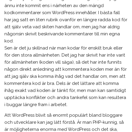
ännu inte kommit ens i närheten av den mängd
kodkommentarer som WordPress innehåller. I bästa fall
har jag satt en liten rubrik ovanför en längre radda kod för
att själv veta vad skiten handlar om, men jag har aldrig
någonsin skrivit beskrivande kommentarer till min egna
kod.
Sen är det ju skillnad när man kodar för enskilt bruk eller
för den stora allmänheten. Det jag har skrivit har inte varit
för allmänheten (koden vill säga), så det har inte funnits
någon direkt anledning att kommentera koden mer än för
att jag själv ska komma ihåg vad det handlar om, men att
kommentera kod är bra. Dels är det lättare att komma
ihåg exakt vad koden är tänkt för, men man kan samtidigt
upptäcka konflikter och andra tankefel som kan resultera
i buggar längre fram i arbetet.
Att WordPress blivit så enormt populärt bland bloggare
och utvecklare kan jag lätt förstå. Är man PHP-kunnig, så
är möjligheterna enorma med WordPress och det ska,