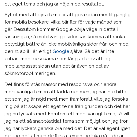
ett eget tema och jag är nöjd med resultatet.
Syftet med att byta tema är att göra sidan mer tillgänglig
för mobila besökare, vilka blir fler för varje månad som
går. Dessutom kommer Google börja väga in detta i
rankningen, så mobilvänliga sidor kan komma att ranka
betydligt bättre än icke mobilvänliga sidor från och med
den 21 april i år, enligt
Google
själva. Så det är inte
enbart mobilbesökarna som får glädje av att jag
mobilanpassat sidan utan det är även en del av
sökmotoroptimeringen.
Det finns förstås massor med responsiva och andra
mobilvänliga teman att ladda ner, men jag har inte hittat
ett som jag är nöjd med, men framförallt ville jag försöka
mig på att skapa ett eget tema från grunden och det har
jag nu lyckats med. Förutom ett mobilvänligt tema, så vill
jag ha ett så snabbladdat tema som möjligt och jag tror
jag har lyckats ganska bra med det. Det är väl egentligen
det jag ogillat med de flesta teman jag kika på – de är