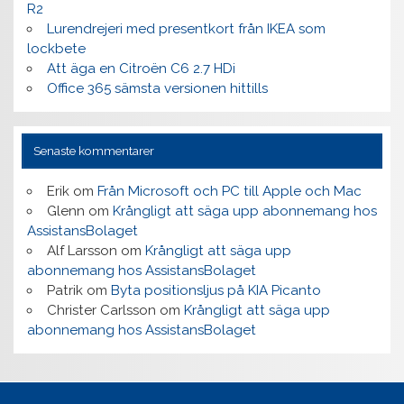
R2
Lurendrejeri med presentkort från IKEA som
lockbete
Att äga en Citroën C6 2.7 HDi
Office 365 sämsta versionen hittills
Senaste kommentarer
Erik
om
Från Microsoft och PC till Apple och Mac
Glenn
om
Krångligt att säga upp abonnemang hos
AssistansBolaget
Alf Larsson
om
Krångligt att säga upp
abonnemang hos AssistansBolaget
Patrik
om
Byta positionsljus på KIA Picanto
Christer Carlsson
om
Krångligt att säga upp
abonnemang hos AssistansBolaget