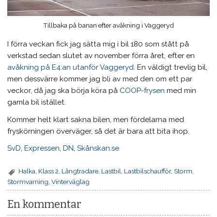
Tillbaka på banan efter avåkning i Vaggeryd
I förra veckan fick jag sätta mig i bil 180 som stått på
verkstad sedan slutet av november förra året, efter en
avåkning på E4:an utanför Vaggeryd
. En väldigt trevlig bil,
men dessvärre kommer jag bli av med den om ett par
veckor, då jag ska börja köra på
COOP-frysen
med min
gamla bil istället.
Kommer helt klart sakna bilen, men fördelarna med
fryskörningen överväger, så det är bara att bita ihop.
SvD
,
Expressen
,
DN
,
Skånskan.se
Halka
,
Klass 2
,
Långtradare
,
Lastbil
,
Lastbilschaufför
,
Storm
,
Stormvarning
,
Vinterväglag
En kommentar