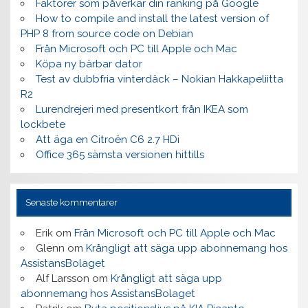
Faktorer som påverkar din ranking på Google
How to compile and install the latest version of
PHP 8 from source code on Debian
Från Microsoft och PC till Apple och Mac
Köpa ny bärbar dator
Test av dubbfria vinterdäck – Nokian Hakkapeliitta
R2
Lurendrejeri med presentkort från IKEA som
lockbete
Att äga en Citroën C6 2.7 HDi
Office 365 sämsta versionen hittills
Senaste kommentarer
Erik
om
Från Microsoft och PC till Apple och Mac
Glenn
om
Krångligt att säga upp abonnemang hos
AssistansBolaget
Alf Larsson
om
Krångligt att säga upp
abonnemang hos AssistansBolaget