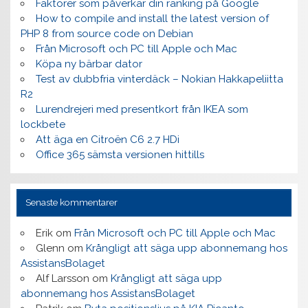
Faktorer som påverkar din ranking på Google
How to compile and install the latest version of
PHP 8 from source code on Debian
Från Microsoft och PC till Apple och Mac
Köpa ny bärbar dator
Test av dubbfria vinterdäck – Nokian Hakkapeliitta
R2
Lurendrejeri med presentkort från IKEA som
lockbete
Att äga en Citroën C6 2.7 HDi
Office 365 sämsta versionen hittills
Senaste kommentarer
Erik
om
Från Microsoft och PC till Apple och Mac
Glenn
om
Krångligt att säga upp abonnemang hos
AssistansBolaget
Alf Larsson
om
Krångligt att säga upp
abonnemang hos AssistansBolaget