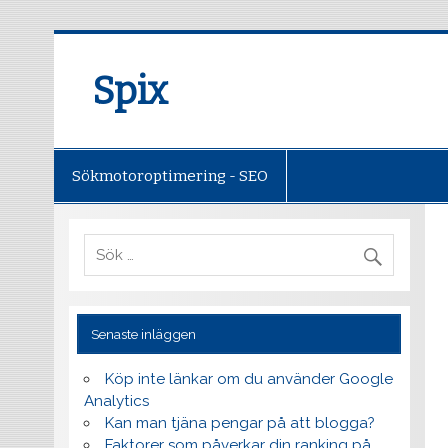
Spix
Sökmotoroptimering - SEO
Senaste inläggen
Köp inte länkar om du använder Google
Analytics
Kan man tjäna pengar på att blogga?
Faktorer som påverkar din ranking på