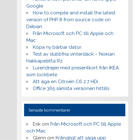
Google
How to compile and install the latest
version of PHP 8 from source code on
Debian
Från Microsoft och PC till Apple och
Mac
Köpa ny bärbar dator
Test av dubbfria vinterdäck – Nokian
Hakkapeliitta R2
Lurendrejeri med presentkort från IKEA
som lockbete
Att äga en Citroën C6 2.7 HDi
Office 365 sämsta versionen hittills
Senaste kommentarer
Erik
om
Från Microsoft och PC till Apple
och Mac
Glenn
om
Krångligt att säga upp