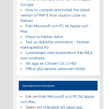
Google
How to compile and install the latest
version of PHP 8 from source code on
Debian
Från Microsoft och PC till Apple och
Mac
Köpa ny bärbar dator
Test av dubbfria vinterdäck – Nokian
Hakkapeliitta R2
Lurendrejeri med presentkort från IKEA
som lockbete
Att äga en Citroën C6 2.7 HDi
Office 365 sämsta versionen hittills
Senaste kommentarer
Erik
om
Från Microsoft och PC till Apple
och Mac
Glenn
om
Krångligt att säga upp