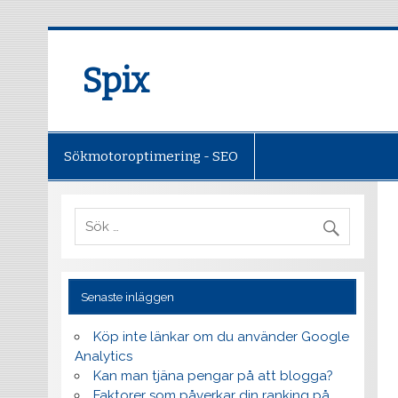
Spix
Sökmotoroptimering - SEO
Senaste inläggen
Köp inte länkar om du använder Google
Analytics
Kan man tjäna pengar på att blogga?
Faktorer som påverkar din ranking på