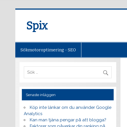
Spix
Sökmotoroptimering - SEO
Senaste inläggen
Köp inte länkar om du använder Google
Analytics
Kan man tjäna pengar på att blogga?
Faktorer som påverkar din ranking på