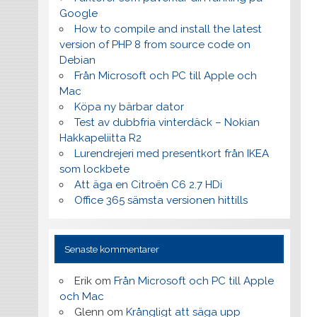
Google
How to compile and install the latest
version of PHP 8 from source code on
Debian
Från Microsoft och PC till Apple och
Mac
Köpa ny bärbar dator
Test av dubbfria vinterdäck – Nokian
Hakkapeliitta R2
Lurendrejeri med presentkort från IKEA
som lockbete
Att äga en Citroën C6 2.7 HDi
Office 365 sämsta versionen hittills
Senaste kommentarer
Erik
om
Från Microsoft och PC till Apple
och Mac
Glenn
om
Krångligt att säga upp