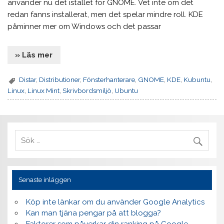
använder nu det istället för GNOME. Vet inte om det
redan fanns installerat, men det spelar mindre roll. KDE
påminner mer om Windows och det passar
» Läs mer
Distar
,
Distributioner
,
Fönsterhanterare
,
GNOME
,
KDE
,
Kubuntu
,
Linux
,
Linux Mint
,
Skrivbordsmiljö
,
Ubuntu
Senaste inläggen
Köp inte länkar om du använder Google Analytics
Kan man tjäna pengar på att blogga?