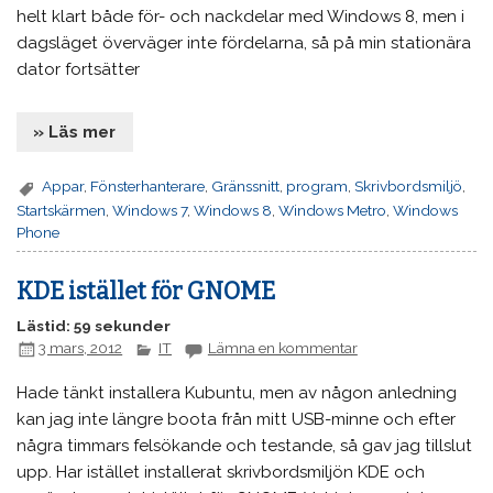
helt klart både för- och nackdelar med Windows 8, men i
dagsläget överväger inte fördelarna, så på min stationära
dator fortsätter
» Läs mer
Appar
,
Fönsterhanterare
,
Gränssnitt
,
program
,
Skrivbordsmiljö
,
Startskärmen
,
Windows 7
,
Windows 8
,
Windows Metro
,
Windows
Phone
KDE istället för GNOME
Lästid: 59 sekunder
3 mars, 2012
IT
Lämna en kommentar
Hade tänkt installera Kubuntu, men av någon anledning
kan jag inte längre boota från mitt USB-minne och efter
några timmars felsökande och testande, så gav jag tillslut
upp. Har istället installerat skrivbordsmiljön KDE och