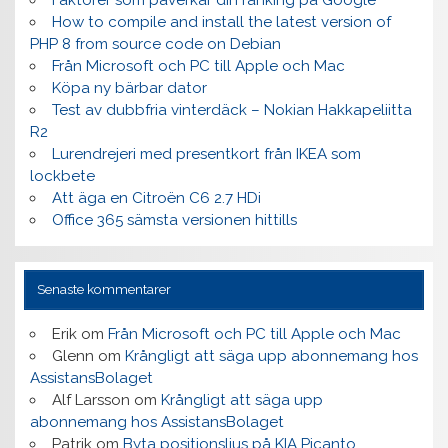
Faktorer som påverkar din ranking på Google
How to compile and install the latest version of
PHP 8 from source code on Debian
Från Microsoft och PC till Apple och Mac
Köpa ny bärbar dator
Test av dubbfria vinterdäck – Nokian Hakkapeliitta
R2
Lurendrejeri med presentkort från IKEA som
lockbete
Att äga en Citroën C6 2.7 HDi
Office 365 sämsta versionen hittills
Senaste kommentarer
Erik
om
Från Microsoft och PC till Apple och Mac
Glenn
om
Krångligt att säga upp abonnemang hos
AssistansBolaget
Alf Larsson
om
Krångligt att säga upp
abonnemang hos AssistansBolaget
Patrik
om
Byta positionsljus på KIA Picanto