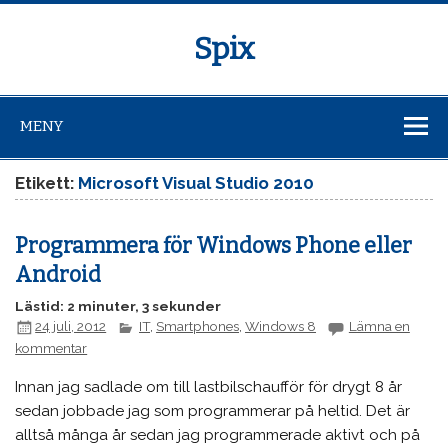
Spix
MENY
Etikett:
Microsoft Visual Studio 2010
Programmera för Windows Phone eller
Android
Lästid: 2 minuter, 3 sekunder
24 juli, 2012
IT
,
Smartphones
,
Windows 8
Lämna en
kommentar
Innan jag sadlade om till lastbilschaufför för drygt 8 år
sedan jobbade jag som programmerar på heltid. Det är
alltså många år sedan jag programmerade aktivt och på