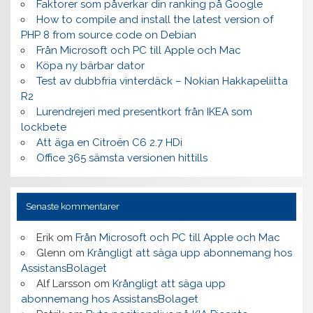
Faktorer som påverkar din ranking på Google
How to compile and install the latest version of
PHP 8 from source code on Debian
Från Microsoft och PC till Apple och Mac
Köpa ny bärbar dator
Test av dubbfria vinterdäck – Nokian Hakkapeliitta
R2
Lurendrejeri med presentkort från IKEA som
lockbete
Att äga en Citroën C6 2.7 HDi
Office 365 sämsta versionen hittills
Senaste kommentarer
Erik
om
Från Microsoft och PC till Apple och Mac
Glenn
om
Krångligt att säga upp abonnemang hos
AssistansBolaget
Alf Larsson
om
Krångligt att säga upp
abonnemang hos AssistansBolaget