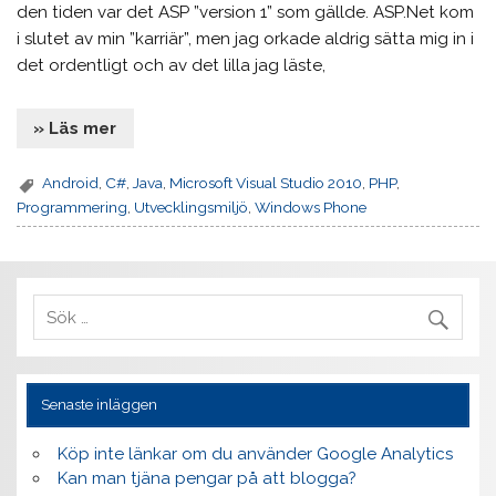
den tiden var det ASP ”version 1” som gällde. ASP.Net kom
i slutet av min ”karriär”, men jag orkade aldrig sätta mig in i
det ordentligt och av det lilla jag läste,
» Läs mer
Android
,
C#
,
Java
,
Microsoft Visual Studio 2010
,
PHP
,
Programmering
,
Utvecklingsmiljö
,
Windows Phone
Senaste inläggen
Köp inte länkar om du använder Google Analytics
Kan man tjäna pengar på att blogga?