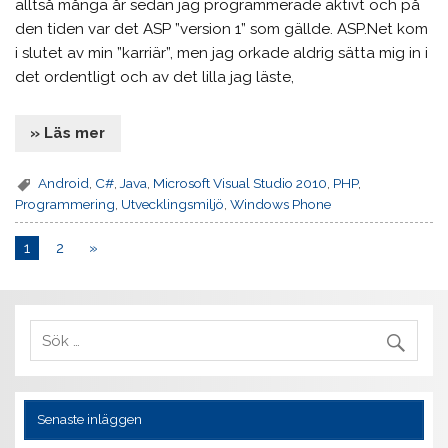
alltså många år sedan jag programmerade aktivt och på
den tiden var det ASP ”version 1” som gällde. ASP.Net kom
i slutet av min ”karriär”, men jag orkade aldrig sätta mig in i
det ordentligt och av det lilla jag läste,
» Läs mer
Android
,
C#
,
Java
,
Microsoft Visual Studio 2010
,
PHP
,
Programmering
,
Utvecklingsmiljö
,
Windows Phone
1
2
»
Senaste inläggen