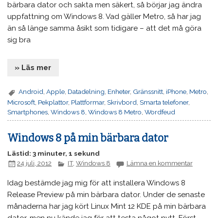
bärbara dator och sakta men säkert, så börjar jag ändra
uppfattning om Windows 8. Vad gäller Metro, så har jag
än så länge samma åsikt som tidigare – att det må göra
sig bra
» Läs mer
Android
,
Apple
,
Datadelning
,
Enheter
,
Gränssnitt
,
iPhone
,
Metro
,
Microsoft
,
Pekplattor
,
Plattformar
,
Skrivbord
,
Smarta telefoner
,
Smartphones
,
Windows 8
,
Windows 8 Metro
,
Wordfeud
Windows 8 på min bärbara dator
Lästid: 3 minuter, 1 sekund
24 juli, 2012
IT
,
Windows 8
Lämna en kommentar
Idag bestämde jag mig för att installera Windows 8
Release Preview på min bärbara dator. Under de senaste
månaderna har jag kört Linux Mint 12 KDE på min bärbara