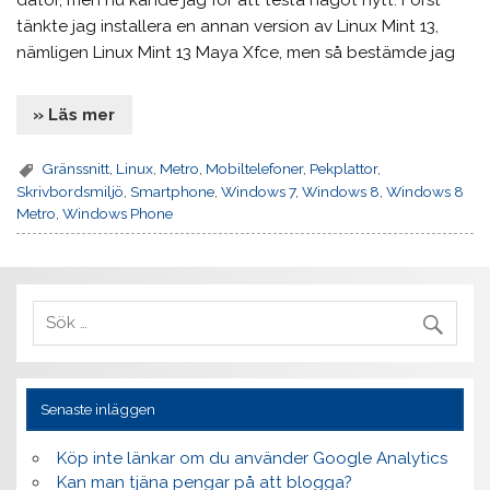
dator, men nu kände jag för att testa något nytt. Först
tänkte jag installera en annan version av Linux Mint 13,
nämligen Linux Mint 13 Maya Xfce, men så bestämde jag
» Läs mer
Gränssnitt
,
Linux
,
Metro
,
Mobiltelefoner
,
Pekplattor
,
Skrivbordsmiljö
,
Smartphone
,
Windows 7
,
Windows 8
,
Windows 8
Metro
,
Windows Phone
Senaste inläggen
Köp inte länkar om du använder Google Analytics
Kan man tjäna pengar på att blogga?