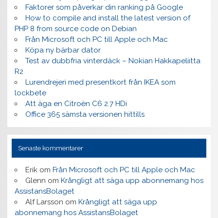
Faktorer som påverkar din ranking på Google
How to compile and install the latest version of
PHP 8 from source code on Debian
Från Microsoft och PC till Apple och Mac
Köpa ny bärbar dator
Test av dubbfria vinterdäck – Nokian Hakkapeliitta
R2
Lurendrejeri med presentkort från IKEA som
lockbete
Att äga en Citroën C6 2.7 HDi
Office 365 sämsta versionen hittills
Senaste kommentarer
Erik
om
Från Microsoft och PC till Apple och Mac
Glenn
om
Krångligt att säga upp abonnemang hos
AssistansBolaget
Alf Larsson
om
Krångligt att säga upp
abonnemang hos AssistansBolaget