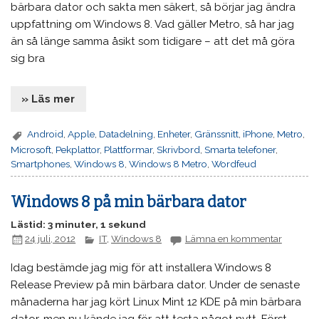
bärbara dator och sakta men säkert, så börjar jag ändra
uppfattning om Windows 8. Vad gäller Metro, så har jag
än så länge samma åsikt som tidigare – att det må göra
sig bra
» Läs mer
Android
,
Apple
,
Datadelning
,
Enheter
,
Gränssnitt
,
iPhone
,
Metro
,
Microsoft
,
Pekplattor
,
Plattformar
,
Skrivbord
,
Smarta telefoner
,
Smartphones
,
Windows 8
,
Windows 8 Metro
,
Wordfeud
Windows 8 på min bärbara dator
Lästid: 3 minuter, 1 sekund
24 juli, 2012
IT
,
Windows 8
Lämna en kommentar
Idag bestämde jag mig för att installera Windows 8
Release Preview på min bärbara dator. Under de senaste
månaderna har jag kört Linux Mint 12 KDE på min bärbara