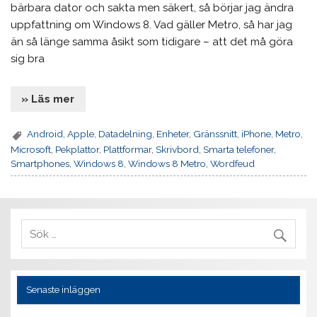
bärbara dator och sakta men säkert, så börjar jag ändra
uppfattning om Windows 8. Vad gäller Metro, så har jag
än så länge samma åsikt som tidigare – att det må göra
sig bra
» Läs mer
Android
,
Apple
,
Datadelning
,
Enheter
,
Gränssnitt
,
iPhone
,
Metro
,
Microsoft
,
Pekplattor
,
Plattformar
,
Skrivbord
,
Smarta telefoner
,
Smartphones
,
Windows 8
,
Windows 8 Metro
,
Wordfeud
Senaste inläggen