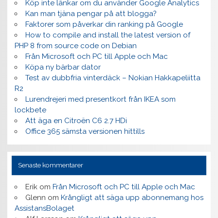
Köp inte länkar om du använder Google Analytics
Kan man tjäna pengar på att blogga?
Faktorer som påverkar din ranking på Google
How to compile and install the latest version of
PHP 8 from source code on Debian
Från Microsoft och PC till Apple och Mac
Köpa ny bärbar dator
Test av dubbfria vinterdäck – Nokian Hakkapeliitta
R2
Lurendrejeri med presentkort från IKEA som
lockbete
Att äga en Citroën C6 2.7 HDi
Office 365 sämsta versionen hittills
Senaste kommentarer
Erik
om
Från Microsoft och PC till Apple och Mac
Glenn
om
Krångligt att säga upp abonnemang hos
AssistansBolaget