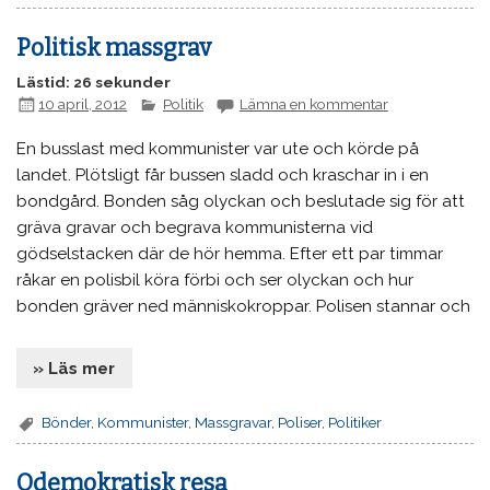
Politisk massgrav
Lästid: 26 sekunder
10 april, 2012
Politik
Lämna en kommentar
En busslast med kommunister var ute och körde på
landet. Plötsligt får bussen sladd och kraschar in i en
bondgård. Bonden såg olyckan och beslutade sig för att
gräva gravar och begrava kommunisterna vid
gödselstacken där de hör hemma. Efter ett par timmar
råkar en polisbil köra förbi och ser olyckan och hur
bonden gräver ned människokroppar. Polisen stannar och
» Läs mer
Bönder
,
Kommunister
,
Massgravar
,
Poliser
,
Politiker
Odemokratisk resa