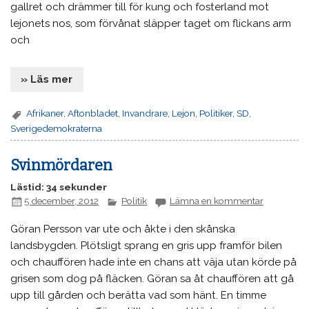
gallret och drämmer till för kung och fosterland mot
lejonets nos, som förvånat släpper taget om flickans arm
och
» Läs mer
Afrikaner
,
Aftonbladet
,
Invandrare
,
Lejon
,
Politiker
,
SD
,
Sverigedemokraterna
Svinmördaren
Lästid: 34 sekunder
5 december, 2012
Politik
Lämna en kommentar
Göran Persson var ute och åkte i den skånska
landsbygden. Plötsligt sprang en gris upp framför bilen
och chauffören hade inte en chans att väja utan körde på
grisen som dog på fläcken. Göran sa åt chauffören att gå
upp till gården och berätta vad som hänt. En timme