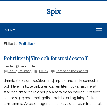
Spix
MENY
Etikett:
Politiker
Politiker hjälte och förstasidesstoff
Lästid: 52 sekunder
11 augusti, 2014
Politik
Lämna en kommentar
Jimmie Åkesson besöker en djurpark under sin semester
och kliver in till lejonburen där en liten flicka fascinerat
står och tittar på lejonet på andra sidan gallret. Plötsligt
kastar sig lejonet mot gallret och biter tag kring flickans
arm. Jimmie Åkesson agerar instinktivt och rusar fram mot