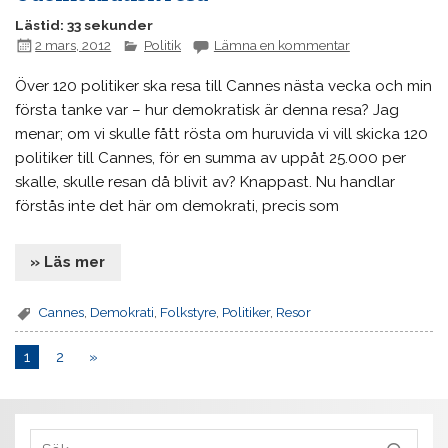
Lästid: 33 sekunder
2 mars, 2012
Politik
Lämna en kommentar
Över 120 politiker ska resa till Cannes nästa vecka och min
första tanke var – hur demokratisk är denna resa? Jag
menar; om vi skulle fått rösta om huruvida vi vill skicka 120
politiker till Cannes, för en summa av uppåt 25.000 per
skalle, skulle resan då blivit av? Knappast. Nu handlar
förstås inte det här om demokrati, precis som
» Läs mer
Cannes
,
Demokrati
,
Folkstyre
,
Politiker
,
Resor
1
2
»