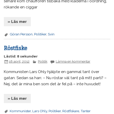
senare kom chauffören tillbaka med kläderna i oordning,
rökande en ciggar
» Läs mer
Göran Persson
,
Politiker
,
Svin
Röstfiske
Lästid: 8 sekunder
18 april, 2012
Politik
Lämna en kommentar
Kommunisten Lars Ohly hjälpte en gammal tant över
gatan. Sedan sa han: – Nu röstar väl tant på mitt parti? –
Nej, det är mina ben som det är fel på – inte huvudet!
» Läs mer
Kommunister
,
Lars Ohly
,
Politiker
,
Röstfiskare
,
Tanter