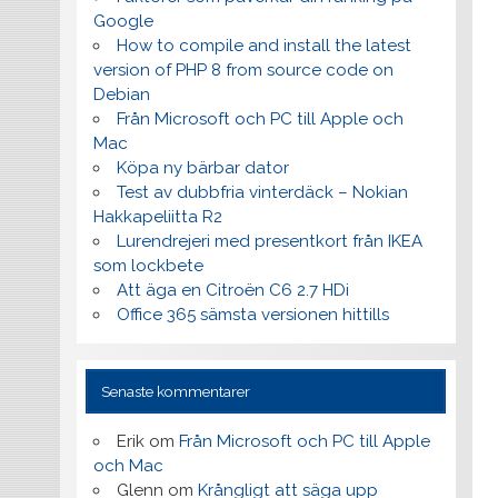
Google
How to compile and install the latest
version of PHP 8 from source code on
Debian
Från Microsoft och PC till Apple och
Mac
Köpa ny bärbar dator
Test av dubbfria vinterdäck – Nokian
Hakkapeliitta R2
Lurendrejeri med presentkort från IKEA
som lockbete
Att äga en Citroën C6 2.7 HDi
Office 365 sämsta versionen hittills
Senaste kommentarer
Erik
om
Från Microsoft och PC till Apple
och Mac
Glenn
om
Krångligt att säga upp