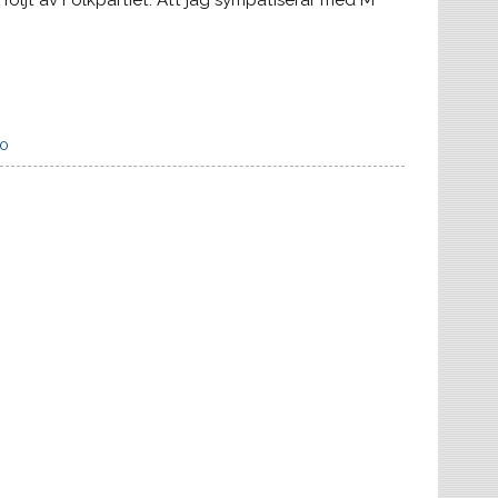
 följt av Folkpartiet. Att jag sympatiserar med M
10