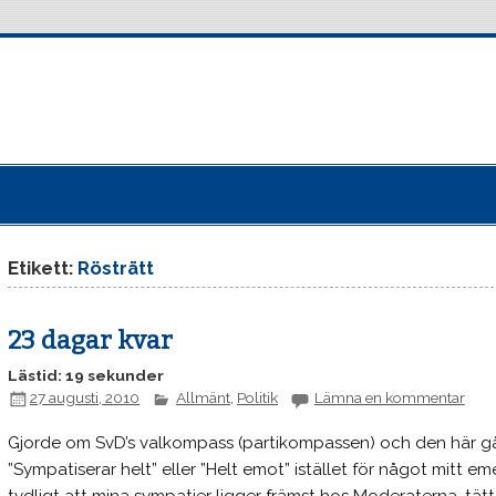
Etikett:
Rösträtt
23 dagar kvar
Lästid: 19 sekunder
27 augusti, 2010
Allmänt
,
Politik
Lämna en kommentar
Gjorde om SvD’s valkompass (partikompassen) och den här gå
”Sympatiserar helt” eller ”Helt emot” istället för något mitt e