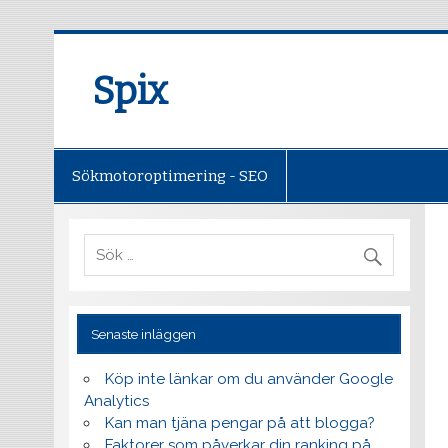
Spix
Sökmotoroptimering - SEO
Senaste inläggen
Köp inte länkar om du använder Google
Analytics
Kan man tjäna pengar på att blogga?
Faktorer som påverkar din ranking på