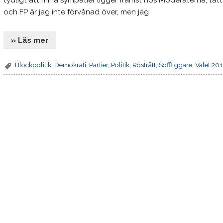
tydligt att mina sympatier ligger främst hos Moderaterna, tätt
och FP är jag inte förvånad över, men jag
» Läs mer
Blockpolitik
,
Demokrati
,
Partier
,
Politik
,
Rösträtt
,
Soffliggare
,
Valet 20