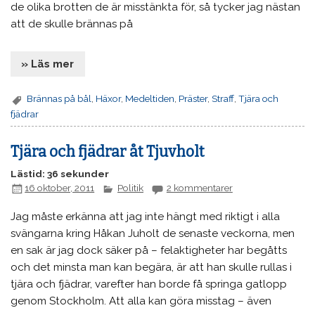
de olika brotten de är misstänkta för, så tycker jag nästan
att de skulle brännas på
» Läs mer
Brännas på bål
,
Häxor
,
Medeltiden
,
Präster
,
Straff
,
Tjära och
fjädrar
Tjära och fjädrar åt Tjuvholt
Lästid: 36 sekunder
16 oktober, 2011
Politik
2 kommentarer
Jag måste erkänna att jag inte hängt med riktigt i alla
svängarna kring Håkan Juholt de senaste veckorna, men
en sak är jag dock säker på – felaktigheter har begåtts
och det minsta man kan begära, är att han skulle rullas i
tjära och fjädrar, varefter han borde få springa gatlopp
genom Stockholm. Att alla kan göra misstag – även