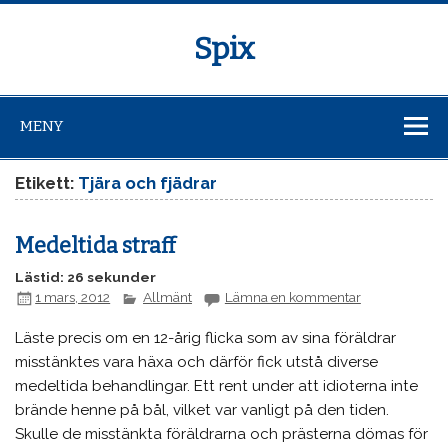
Spix
MENY
Etikett:
Tjära och fjädrar
Medeltida straff
Lästid: 26 sekunder
1 mars, 2012
Allmänt
Lämna en kommentar
Läste precis om en 12-årig flicka som av sina föräldrar
misstänktes vara häxa och därför fick utstå diverse
medeltida behandlingar. Ett rent under att idioterna inte
brände henne på bål, vilket var vanligt på den tiden.
Skulle de misstänkta föräldrarna och prästerna dömas för