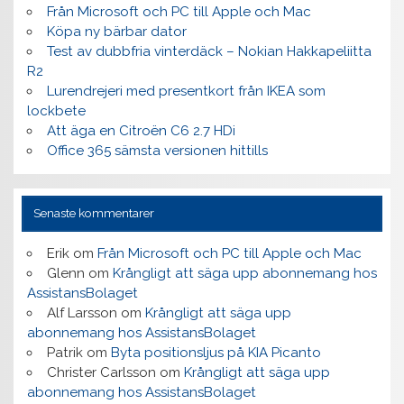
Från Microsoft och PC till Apple och Mac
Köpa ny bärbar dator
Test av dubbfria vinterdäck – Nokian Hakkapeliitta
R2
Lurendrejeri med presentkort från IKEA som
lockbete
Att äga en Citroën C6 2.7 HDi
Office 365 sämsta versionen hittills
Senaste kommentarer
Erik
om
Från Microsoft och PC till Apple och Mac
Glenn
om
Krångligt att säga upp abonnemang hos
AssistansBolaget
Alf Larsson
om
Krångligt att säga upp
abonnemang hos AssistansBolaget
Patrik
om
Byta positionsljus på KIA Picanto
Christer Carlsson
om
Krångligt att säga upp
abonnemang hos AssistansBolaget