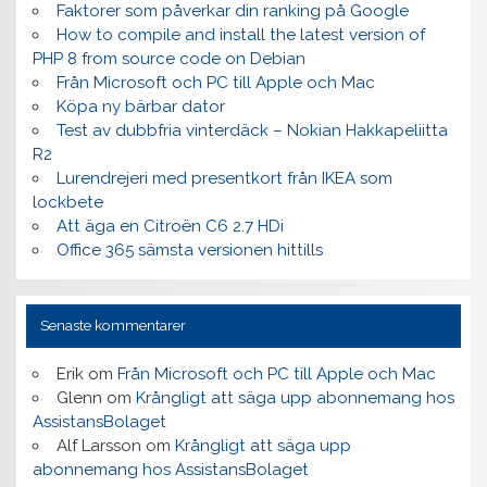
Faktorer som påverkar din ranking på Google
How to compile and install the latest version of
PHP 8 from source code on Debian
Från Microsoft och PC till Apple och Mac
Köpa ny bärbar dator
Test av dubbfria vinterdäck – Nokian Hakkapeliitta
R2
Lurendrejeri med presentkort från IKEA som
lockbete
Att äga en Citroën C6 2.7 HDi
Office 365 sämsta versionen hittills
Senaste kommentarer
Erik
om
Från Microsoft och PC till Apple och Mac
Glenn
om
Krångligt att säga upp abonnemang hos
AssistansBolaget
Alf Larsson
om
Krångligt att säga upp
abonnemang hos AssistansBolaget