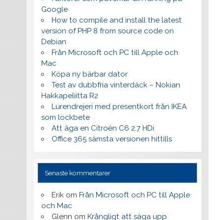
Google
How to compile and install the latest
version of PHP 8 from source code on
Debian
Från Microsoft och PC till Apple och
Mac
Köpa ny bärbar dator
Test av dubbfria vinterdäck – Nokian
Hakkapeliitta R2
Lurendrejeri med presentkort från IKEA
som lockbete
Att äga en Citroën C6 2.7 HDi
Office 365 sämsta versionen hittills
Senaste kommentarer
Erik
om
Från Microsoft och PC till Apple
och Mac
Glenn
om
Krångligt att säga upp