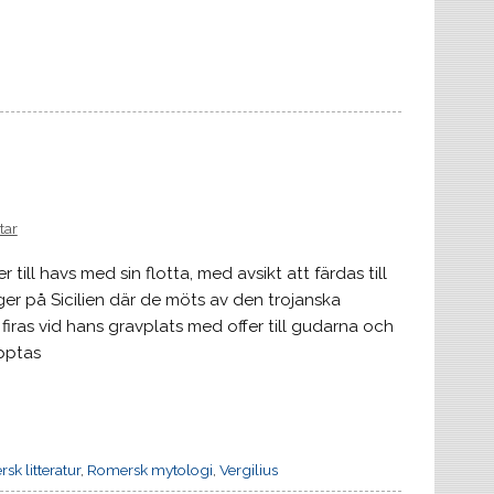
tar
ll havs med sin flotta, med avsikt att färdas till
ger på Sicilien där de möts av den trojanska
iras vid hans gravplats med offer till gudarna och
pptas
sk litteratur
,
Romersk mytologi
,
Vergilius