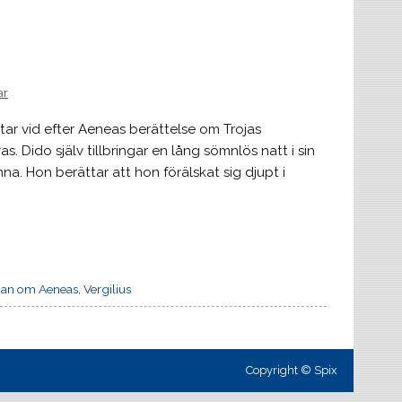
ar
ar vid efter Aeneas berättelse om Trojas
 Dido själv tillbringar en lång sömnlös natt i sin
a. Hon berättar att hon förälskat sig djupt i
an om Aeneas
,
Vergilius
Copyright © Spix