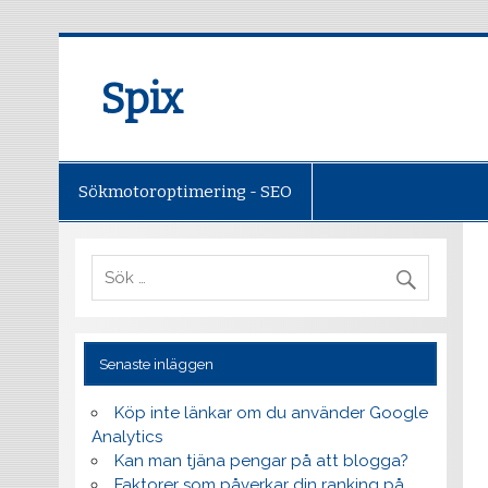
Spix
Sökmotoroptimering - SEO
Senaste inläggen
Köp inte länkar om du använder Google
Analytics
Kan man tjäna pengar på att blogga?
Faktorer som påverkar din ranking på