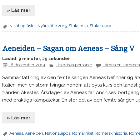
» Läs mer
Nikotinplåster
,
Nyårslöfte 2015
,
Sluta röka
,
Sluta snusa
Aeneiden – Sagan om Aeneas – Sång V
Lästid: 9 minuter, 29 sekunder
26 december, 2014
Historiska personer
Lämna en kommen
Sammanfattning av den femte sången Aeneas befinner sig åter ti
Italien, men en storm tvingar honom att byta kurs och landsti
fränden Akestes. Årsdagen av Aeneas far, Anchises, bortgång f
med präktiga kämpalekar. En stor del av den femte sången u
» Läs mer
Aeneas
,
Aeneiden
,
Nationalepos
,
Romarriket
,
Romersk historia
,
Romer