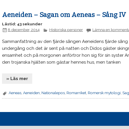
Aeneiden – Sagan om Aeneas – Sång IV
Lästid: 43 sekunder
8 december, 2014
Historiska personer
Lämna en komment
Sammanfattning av den fjärde sången Aeneidens fjärde sång t
undergång och det är sent på natten och Didos gäster skingras.
ensamhet och på morgonen anförtror hon sig för sin syster Ann
den trojanska hjälten som gästar hennes hus, men tanken
» Läs mer
Aeneas
,
Aeneiden
,
Nationalepos
,
Romarriket
,
Romersk mytologi
,
Sag