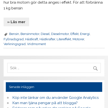
hur bra motorn gör detta anges i effekt. För att förbränna
1 kg bensin
» Läs mer
Bensin
,
Bensinmotor
,
Diesel
,
Dieselmotor
,
Effekt
,
Energi
,
Fyllnadsgrad
,
Hästkraft
,
Hästkrafter
,
Litereffekt
,
Motorer
,
Verkningsgrad
,
Vridmoment
Senaste inläggen
Köp inte länkar om du använder Google Analytics
Kan man tjäna pengar på att blogga?