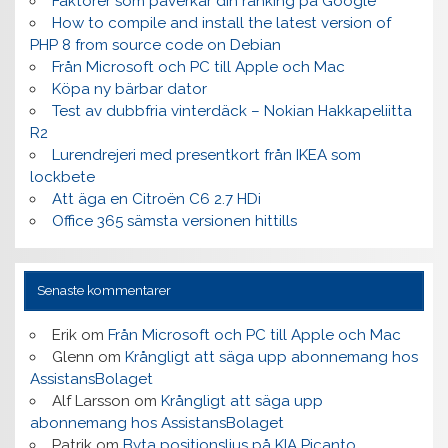
Faktorer som påverkar din ranking på Google
How to compile and install the latest version of
PHP 8 from source code on Debian
Från Microsoft och PC till Apple och Mac
Köpa ny bärbar dator
Test av dubbfria vinterdäck – Nokian Hakkapeliitta
R2
Lurendrejeri med presentkort från IKEA som
lockbete
Att äga en Citroën C6 2.7 HDi
Office 365 sämsta versionen hittills
Senaste kommentarer
Erik
om
Från Microsoft och PC till Apple och Mac
Glenn
om
Krångligt att säga upp abonnemang hos
AssistansBolaget
Alf Larsson
om
Krångligt att säga upp
abonnemang hos AssistansBolaget
Patrik
om
Byta positionsljus på KIA Picanto