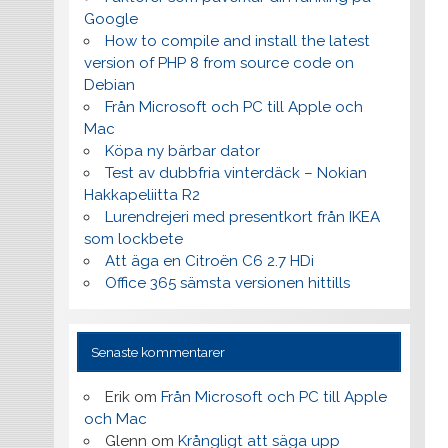
Google
How to compile and install the latest
version of PHP 8 from source code on
Debian
Från Microsoft och PC till Apple och
Mac
Köpa ny bärbar dator
Test av dubbfria vinterdäck – Nokian
Hakkapeliitta R2
Lurendrejeri med presentkort från IKEA
som lockbete
Att äga en Citroën C6 2.7 HDi
Office 365 sämsta versionen hittills
Senaste kommentarer
Erik
om
Från Microsoft och PC till Apple
och Mac
Glenn
om
Krångligt att säga upp