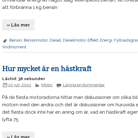
omvandlar energi av något slag, exempelvis bensin, till rörels
att förbränna 1 kg bensin
» Läs mer
Bensin
,
Bensinmotor
,
Diesel
,
Dieselmotor
,
Effekt
,
Energi
,
Fyllnadsgra
Vridmoment
Hur mycket är en hästkraft
Lästid: 36 sekunder
20 juli, 2010
Motor
Lämna en kommentar
På de flesta motorsidorna hittar man diskussioner om olika bi
motorn med den andra och det är diskussioner om huruvida e
det flesta dock inte har en aning om är, vad en hästkraft egent
lyfta 75
» Läs mer