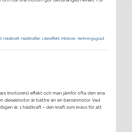
e och hur bra motorn gör detta anges i effekt. För
d
,
Hästkraft
,
Hästkrafter
,
Litereffekt
,
Motorer
,
Verkningsgrad
,
lars (motorers) effekt och man jämför ofta den ena
n dieselmotor är bättre än en bensinmotor. Vad
ligen är. 1 hästkraft = den kraft som krävs för att