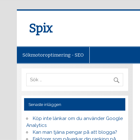
Spix
Sökmotoroptimering - SEO
Senaste inläggen
Köp inte länkar om du använder Google
Analytics
Kan man tjäna pengar på att blogga?
Faktorer som påverkar din ranking på