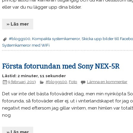
princip alltid har kameran tillgänglig och du kan dessutom 
eller var du nu lägger upp dina bilder.
» Läs mer
#blogg100
,
Kompakta systemkameror
,
Skicka upp bilder till Faceb
Systemkameror med WiFi
Första fotorundan med Sony NEX-5R
Lästid: 2 minuter, 11 sekunder
9 februari, 2013
#blogg100
,
Foto
Lämna en kommentar
Det var inte det bästa fotovädret idag, men min nyinköpta S
fotorunda, så fotoväder eller ej, ut i vinterlandskapet for jag 
negativt med eftersom jag gillar vintern, men himlen var totalt
nog
» Läs mer