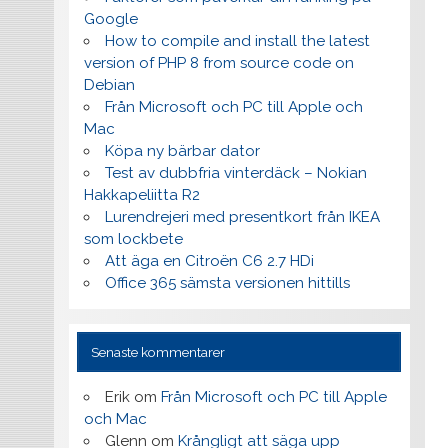
Google
How to compile and install the latest
version of PHP 8 from source code on
Debian
Från Microsoft och PC till Apple och
Mac
Köpa ny bärbar dator
Test av dubbfria vinterdäck – Nokian
Hakkapeliitta R2
Lurendrejeri med presentkort från IKEA
som lockbete
Att äga en Citroën C6 2.7 HDi
Office 365 sämsta versionen hittills
Senaste kommentarer
Erik
om
Från Microsoft och PC till Apple
och Mac
Glenn
om
Krångligt att säga upp