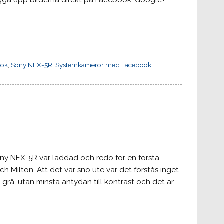
lägga upp bilderna direkt på Facebook, Google+
ook
,
Sony NEX-5R
,
Systemkameror med Facebook
,
ony NEX-5R var laddad och redo för en första
och Milton. Att det var snö ute var det förstås inget
 grå, utan minsta antydan till kontrast och det är