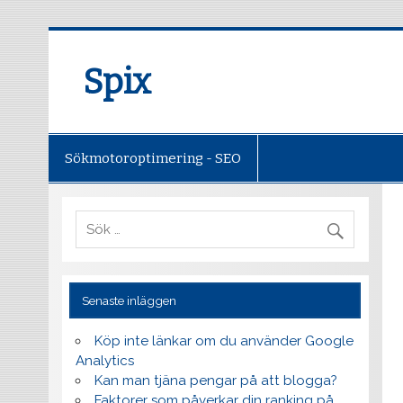
Spix
Sökmotoroptimering - SEO
Senaste inläggen
Köp inte länkar om du använder Google
Analytics
Kan man tjäna pengar på att blogga?
Faktorer som påverkar din ranking på