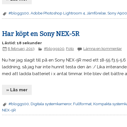
#blogg100
,
Adobe Photoshop Lightroom 4
,
Jämförelse
,
Sony A90
Har köpt en Sony NEX-5R
Lästid: 18 sekunder
8 februari, 2013
#blogg100
,
Foto
Lämna en kommentar
Nu har jag slagit till på en Sony NEX-5R med ett 18-55 f3.5-5.
laddning, så jag har inte hunnit testa den än :/ Lika irriteran
med att ladda batteriet i x antal timmar. Inte blev det bättr
» Läs mer
#blogg100
,
Digitala systemkameror
,
Fullformat
,
Kompakta systemk
NEX-5R