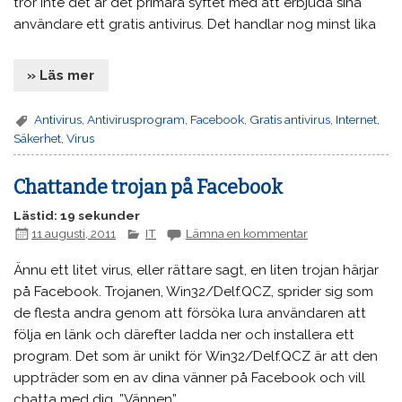
tror inte det är det primära syftet med att erbjuda sina
användare ett gratis antivirus. Det handlar nog minst lika
» Läs mer
Antivirus
,
Antivirusprogram
,
Facebook
,
Gratis antivirus
,
Internet
,
Säkerhet
,
Virus
Chattande trojan på Facebook
Lästid: 19 sekunder
11 augusti, 2011
IT
Lämna en kommentar
Ännu ett litet virus, eller rättare sagt, en liten trojan härjar
på Facebook. Trojanen, Win32/Delf.QCZ, sprider sig som
de flesta andra genom att försöka lura användaren att
följa en länk och därefter ladda ner och installera ett
program. Det som är unikt för Win32/Delf.QCZ är att den
uppträder som en av dina vänner på Facebook och vill
chatta med dig. ”Vännen”