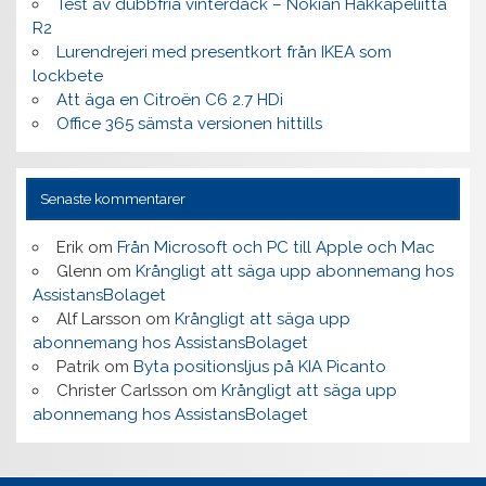
Test av dubbfria vinterdäck – Nokian Hakkapeliitta
R2
Lurendrejeri med presentkort från IKEA som
lockbete
Att äga en Citroën C6 2.7 HDi
Office 365 sämsta versionen hittills
Senaste kommentarer
Erik
om
Från Microsoft och PC till Apple och Mac
Glenn
om
Krångligt att säga upp abonnemang hos
AssistansBolaget
Alf Larsson
om
Krångligt att säga upp
abonnemang hos AssistansBolaget
Patrik
om
Byta positionsljus på KIA Picanto
Christer Carlsson
om
Krångligt att säga upp
abonnemang hos AssistansBolaget