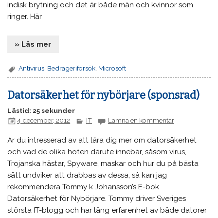
indisk brytning och det är både män och kvinnor som
ringer. Här
» Läs mer
Antivirus
,
Bedrägeriförsök
,
Microsoft
Datorsäkerhet för nybörjare (sponsrad)
Lästid: 25 sekunder
4 december, 2012
IT
Lämna en kommentar
Är du intresserad av att lära dig mer om datorsäkerhet
och vad de olika hoten därute innebär, såsom virus,
Trojanska hästar, Spyware, maskar och hur du på bästa
sätt undviker att drabbas av dessa, så kan jag
rekommendera Tommy k Johansson’s E-bok
Datorsäkerhet för Nybörjare. Tommy driver Sveriges
största IT-blogg och har lång erfarenhet av både datorer