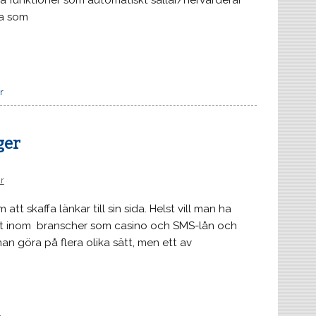
a funktioner som automatiskt sållar/nervärderar
na som
r
ger
r
t skaffa länkar till sin sida. Helst vill man ha
iellt inom branscher som casino och SMS-lån och
 man göra på flera olika sätt, men ett av