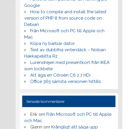
Google
How to compile and install the latest
version of PHP 8 from source code on
Debian
Från Microsoft och PC till Apple och
Mac
Köpa ny bärbar dator
Test av dubbfria vinterdäck – Nokian
Hakkapeliitta R2
Lurendrejeri med presentkort från IKEA
som lockbete
Att äga en Citroën C6 2.7 HDi
Office 365 sämsta versionen hittills
Senaste kommentarer
Erik
om
Från Microsoft och PC till Apple
och Mac
Glenn
om
Krångligt att säga upp