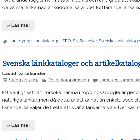
fortfarande lägger ner massor med tid och energi på att skap
de värsta länkarna/länksidorna, så är det fortfarande länkar
» Läs mer
Länkbygge
,
Länkkataloger
,
SEO
,
Skaffa länkar
,
Svenska länkkataloge
Svenska länkkataloger och artikelkatalo
Lästid: 22 sekunder
8 februari, 2015
Sökmotoroptimering
Lämna en kommenta
Ett vanligt sätt att försöka hamna i topp hos Google är genom at
naturliga länkar, men då detta är allt annat än enkelt, spec
liknande, så väljer de flesta att skaffa länkarna själv. Det kan
» Läs mer