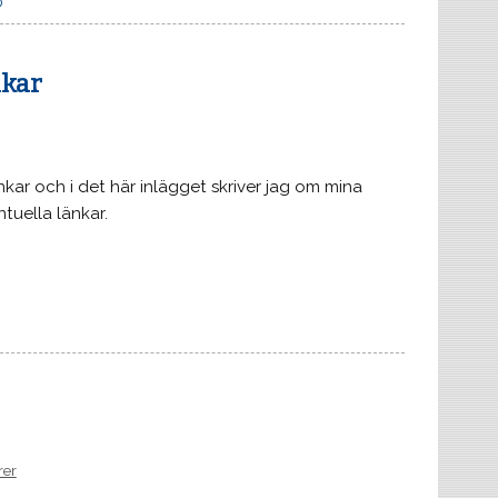
O
nkar
kar och i det här inlägget skriver jag om mina
tuella länkar.
rer