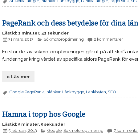
Artikelkataloger
,
Inlänkar
,
Länkbygge
,
Länkkataloger
,
PageRank
,
SE
PageRank och dess betydelse för dina lä
Lästid: 2 minuter, 42 sekunder
31 mars, 2013
Sökmotoroptimering
2 kommentarer
En stor del av sökmotoroptimeringen går ut på att skaffa inlän
funderingar kring värdet av specifika sidors PageRank för even
» Läs mer
Google PageRank
,
Inlänkar
,
Länkbygge
,
Länkbyten
,
SEO
Hamna i topp hos Google
Lästid: 5 minuter, 5 sekunder
5 februari, 2013
Google
,
Sökmotoroptimering
7 kommenta