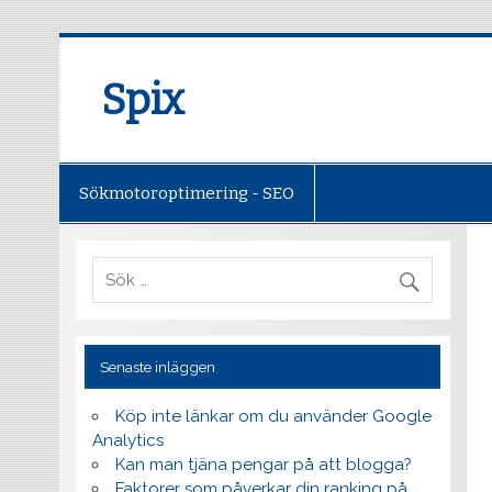
Spix
Sökmotoroptimering - SEO
Senaste inläggen
Köp inte länkar om du använder Google
Analytics
Kan man tjäna pengar på att blogga?
Faktorer som påverkar din ranking på